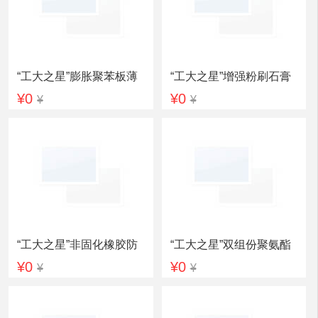
“工大之星”膨胀聚苯板薄
“工大之星”增强粉刷石膏
¥0
¥0
¥
¥
抹灰外墙外保温系统
聚苯板外墙内保温系统
“工大之星”非固化橡胶防
“工大之星”双组份聚氨酯
¥0
¥0
¥
¥
水涂料
（911）防水涂料