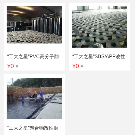
“工大之星”PVC高分子防
“工大之星”SBS/APP改性
¥0
¥0
¥
¥
水卷材
沥青防水卷材
“工大之星”聚合物改性沥