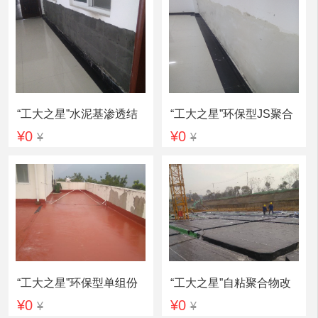
“工大之星”水泥基渗透结
“工大之星”环保型JS聚合
¥0
¥0
¥
¥
晶型防水涂料
物水泥防水涂料
“工大之星”环保型单组份
“工大之星”自粘聚合物改
¥0
¥0
¥
¥
聚氨酯防水涂料
性沥青防水卷材