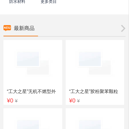
防水材料
更多类目
最新商品
“工大之星”无机不燃型外
“工大之星”胶粉聚苯颗粒
¥0
¥0
¥
¥
墙保温系统
外墙外保温系统