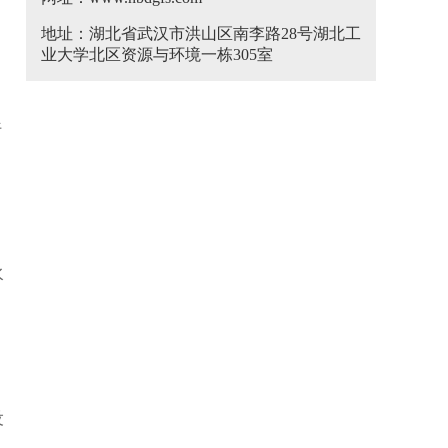
地址：湖北省武汉市洪山区南李路28号湖北工
业大学北区资源与环境一栋305室
，
行
水
设