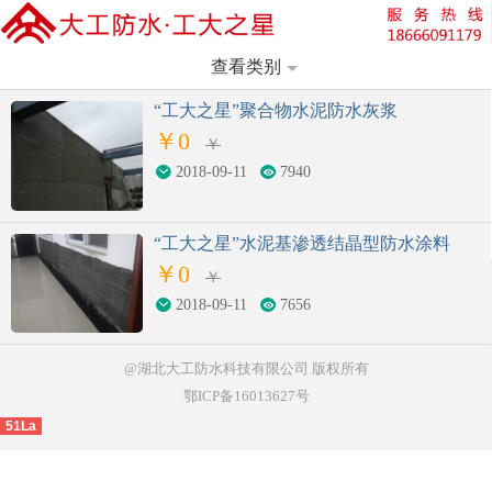
当前位置：
商城首页
->
防水材料
->
堵漏材料
查看类别
您好！欢迎来到湖北大工防水科技有限公司
“工大之星”聚合物水泥防水灰浆
登录
注册
微信快速登录
￥0
￥
2018-09-11
7940
“工大之星”水泥基渗透结晶型防水涂料
￥0
￥
2018-09-11
7656
@湖北大工防水科技有限公司
版权所有
鄂ICP备16013627号
51La